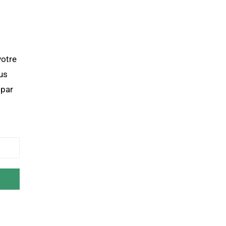
votre
us
 par